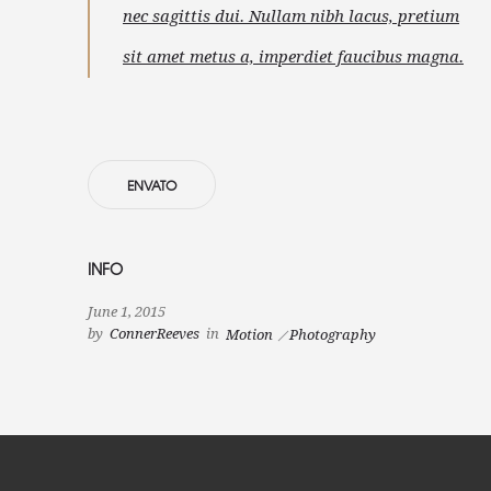
nec sagittis dui. Nullam nibh lacus, pretium
sit amet metus a, imperdiet faucibus magna.
ENVATO
INFO
June 1, 2015
by
ConnerReeves
in
Motion
Photography